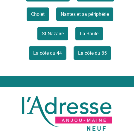
Cholet
Nantes et sa périphérie
St Nazaire
La Baule
La côte du 44
La côte du 85