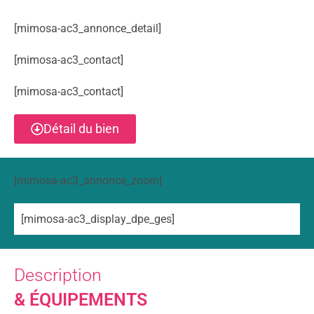
[mimosa-ac3_annonce_detail]
[mimosa-ac3_contact]
[mimosa-ac3_contact]
Détail du bien
[mimosa-ac3_annonce_zoom]
[mimosa-ac3_display_dpe_ges]
Description
& ÉQUIPEMENTS