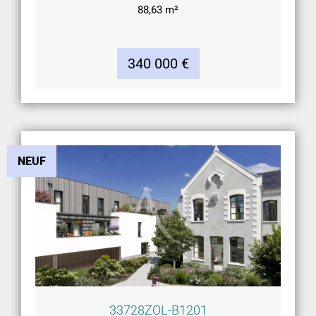
88,63 m²
340 000 €
NEUF
33728ZOL-B1201