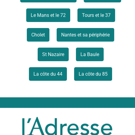
Le Mans et le 72
Tours et le 37
Cholet
Nantes et sa périphérie
St Nazaire
La Baule
La côte du 44
La côte du 85