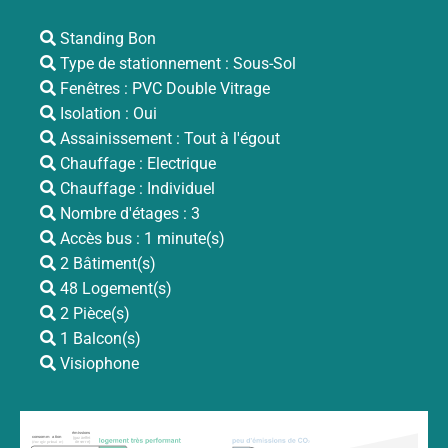
Standing Bon
Type de stationnement : Sous-Sol
Fenêtres : PVC Double Vitrage
Isolation : Oui
Assainissement : Tout à l'égout
Chauffage : Electrique
Chauffage : Individuel
Nombre d'étages : 3
Accès bus : 1 minute(s)
2 Bâtiment(s)
48 Logement(s)
2 Pièce(s)
1 Balcon(s)
Visiophone
émissions
consomm
a
tion
(gaz à effet
(
éne
r
gie primai
r
e
)
de serre)