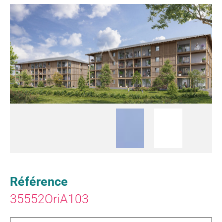
Référence
35552OriA103