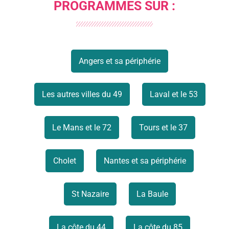
PROGRAMMES SUR :
Angers et sa périphérie
Les autres villes du 49
Laval et le 53
Le Mans et le 72
Tours et le 37
Cholet
Nantes et sa périphérie
St Nazaire
La Baule
La côte du 44
La côte du 85