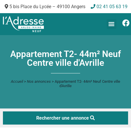
5 bis Place du Lycée – 49100 Angers
02 41 05 63 19
Appartement T2- 44m² Neuf
Centre ville d'Avrille
Accueil
>
Nos annonces
>
Appartement T2- 44m² Neuf Centre ville
d'Avrille
Rechercher une annonce